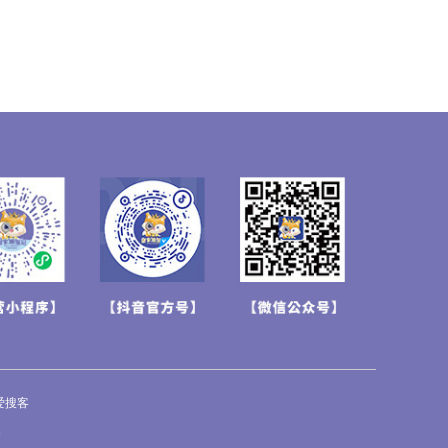
爱搜客
街