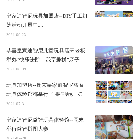
皇家迪智尼玩具加盟店--DIY手工灯
笼活动开展中....
2021-09-23
恭喜皇家迪智尼儿童玩具店宋老板
举办“快乐进阶，我享趣拼”亲子拼
图活动圆满成功！
2021-08-09
玩具加盟店--周末皇家迪智尼益智
玩具体验馆都举行了哪些活动呢?
2021-07-31
皇家迪智尼益智玩具体验馆--周末
举行益智拼图大赛
2021-07-28