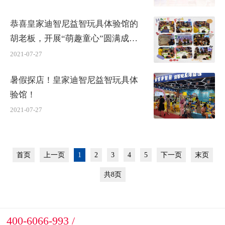
恭喜皇家迪智尼益智玩具体验馆的
胡老板，开展“萌趣童心”圆满成
功！
2021-07-27
暑假探店！皇家迪智尼益智玩具体
验馆！
2021-07-27
首页
上一页
1
2
3
4
5
下一页
末页
共8页
400-6066-993 /