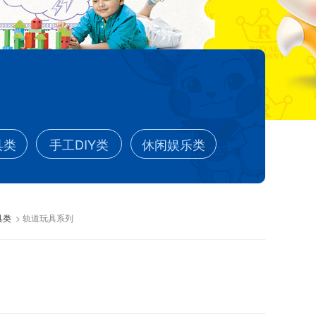
具类
手工DIY类
休闲娱乐类
> 轨道玩具系列
具类