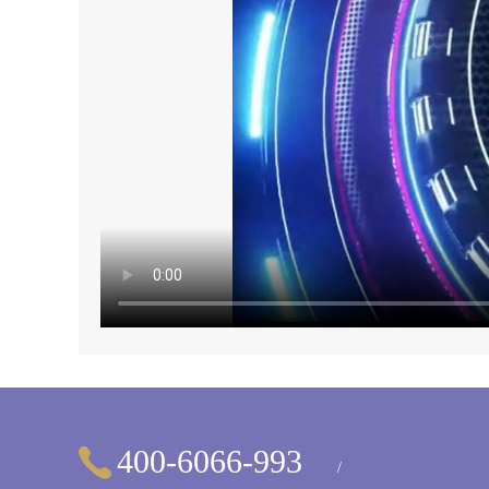
400-6066-993
/