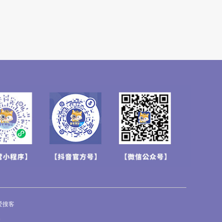
爱搜客
街